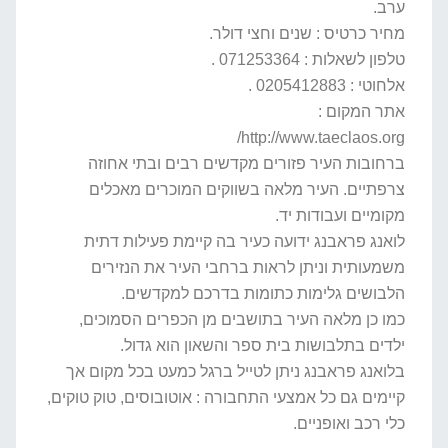
ערב.
מחיר כרטיס : שנים וחצי דולר.
טלפון לשאלות : 071253364 .
אלחוטי : 0205412883 .
אתר המקום :
http://www.taeclaos.org/
ברחובות העיר פזורים מקדשים רבים ובתי אחוזה
צרפתיים. העיר מלאה בשווקים המוכרים מאכלים
מקומיים ועבודות יד.
לואנג פראבנג ידועה כעיר בה קיימת פעילות דתית
משמעותית וניתן לראות ברחבי העיר את הנזירים
הלבושים גלימות כתומות בדרכם למקדשים.
כמו כן מלאה העיר בתושבים מן הכפרים הסמוכים,
ילדים בתלבושות בית ספר והשאון הוא גדול.
בלואנג פראבנג ניתן לטייל ברגל כמעט בכל מקום אך
קיימים גם כל אמצעי התחבורה : אוטובוסים, טוק טוקים,
כלי רכב ואופניים.