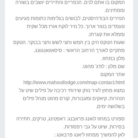
המקום בו אתם לנים. הכפריים והתיירים יושבים בשורה
וממתינים.
הנזירים הבודהיסטים, לבושים בגלימות כתומות מגיעים
ונעמדים בטור ארוך. כל נזיר לוקח אורז מכל שקית
וממלא את קערתו.
שעות הטקס הינן בין חמש וחצי לשש וחצי בבוקר. הטקס
מתקיים לאורך הרחוב הראשי : סיסאוואנגוונג.
מלון במחוז.
שם מלון : לודג' מהוט.
אתר המקום
http://www.mahoutlodge.com/map-contact.html
נמצא מחוץ לעיר נותן שירותי רכיבה על פילים שיט על
הנהרות, קיאקים ומעבורות, קורס מהוט מנהל פילים
בשלושה ימים.
ספורט במחוז לואנג פראבנג: ראפטינג, טרקים, חתירה
בסירות, שיוט על גבי רפסודות.
לאן להמשיך ממחוז ליאנג פרבאנג :