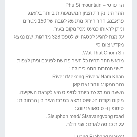
הר פו סי – Phu Si mountain
ההר הינו נקודת הציון המשמעותית ביותר בלואנג
פראבנג. ההר הירוק מתנשא לגובה של 150 מטרים
וניתן לראותו כמעט מכל מקום בעיר.
על מנת להגיע לפסגה יש לטפס 328 מדרגות, שם נמצא
מקדש צ'ום סי
Wat That Chom Sii.
מראש ההר תהיה כל העיר פרושה לפניכם וניתן לצפות
בשני הנהרות הסמוכים לה :
River rMekong River// Nam Khan.
נהר המקונג ונהר נאם קאן :
השעה המומלצת ביותר לטיפוס היא לקראת השקיעה.
מיקום נקודת הטיפוס נמצא במרכז העיר בין הרחובות :
סיסופון ו- סיסאוואנגוונג :
Sisuphon road/ Sisavangvong road.
עלות כניסה לאדם : שני דולר.
Luang Prabang market