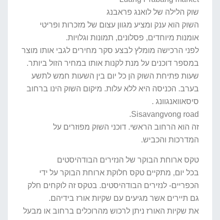
שוק הלילה של לואנג פראבנג
השוק הוא ענק ומציע מגוון עצום של מזכרות ופריטי
אומנות מיוחדים, פסלונים, תמונות וגלויות.
לפני הרכישה מומלץ לבצע סקר מחירים לגבי אותו מוצר
במספר דוכנים על מנת לקנות אותו במחיר הזול ביותר.
שעות פתיחת השוק הן כל יום בין השעות חמש לתשע
בערב. הכניסה היא ללא עלות. מיקום השוק הינו ברחוב
סיסאוואנגוונג .
Sisavangvong road.
זה הוא הרחוב הראשי. דוכני השוק מפוזרים על
המדרכות והכביש.
טקס ארוחת הבוקר של הנזירים הבודהיסטים
בכל יום, מתקיים טקס חלוקת ארוחת הבוקר על ידי
הכפריים- לנזירים הבודהיסטים. בטקס זה לוקחים חלק
גם תיירים אשר מגיעים עם שקיות אורז בידיהם.
את שקיות האורז ניתן לרכוש מהרוכלים ברחוב או מבעל