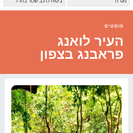
מט"ח
ביטוח לרכב שכור בחו"ל
פוסטים
העיר לואנג
פראבנג בצפון