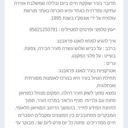
מדובר בעיר שוקקת חיים ביום ובלילה שמשלבת אווירה
עתיקה ומודרנית כאחד והיא הוכרזה כאתר מורשת
עולמית על ידי אונסק"ו בשנת 1995.
ייעוץ טלפוני ופרטים למטיילים : 85621250791
איך להגיע למחוז לואנג פראבנג:
ברכב : על כביש שלוש עשרה מעיר הבירה, צפונה.
בשייט : על פלגי המקונג.
ערים :
אטרקציות בעיר לואנג פראבנג:
תחילת הטיול בעיר היא במרכז לאומנות מסורתית
ואנתלוגית,
נמצא סמוך לשוק העיר דהלה, המקום מנוהל כמוזיאון
פתוח עם גלריות. סניף הדואר במרכז העיר, סמוך
לתחנת המידע לתייר, בהמשך הרחוב המוזיאון הלאומי.
המבקרים מסתובבים בין המוצגים ומקבלים הסברים
חיים ממדריכים. פתוח כל יום פרט ליום שני, מבוקר עד