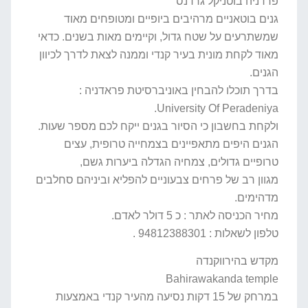
פרדניה בוטניקל גרדנס
גנים בוטאניים מרהיבים ביופיים ומטופחים מאוד
שמשתרעים על שטח גדול, וקיימים מאות בשנים. כדאי
מאוד לקחת מונית בעיר קנדי וממנה לצאת לדרך לכיוון
הגנים.
בדרך תוכלו להבחין באוניברסיטת פראדניה :
University Of Peradeniya.
ולקחת בחשבון כי הסיור בגנים ייקח לכם מספר שעות.
הגנים היפים מתאפיינים בצמחייה טרופית, עצים
טרופיים גדולים, צמחיה הגדלה ביערות גשם,
מגוון רב של פרחים צבעוניים להפליא וביניהם סחלבים
מדהימים.
מחיר הכניסה לאתר : כ 5 דולר לאדם.
טלפון לשאלות : 94812388301 .
מקדש בהירווקנדה
Bahirawakanda temple
במרחק של 15 דקות נסיעה מהעיר קנדי באמצעות