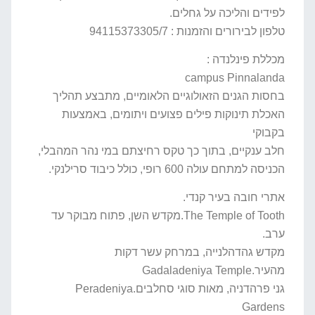
לפידים והליכה על גחלים.
טלפון לבירורים והזמנות : 94115373305/7
מכללת פינלנדה :
campus Pinnalanda
בחסות הגנים הזאולוגיים הלאומיים, מתבצע תהליך
האכלת תינוקות פילים פצועים ויתומים, באמצעות
בקבוקי
חלב ענקיים, בתוך כך טקס רחיצתם במי נהר המהבלי,
הכניסה למתחם עולה 600 רופי, כולל כיבוד סרילנקי.
אתרי חובה בעיר קנדי.
The Temple of Tooth.מקדש השן, פתוח מבוקר עד
ערב.
מקדש גהדהלנייה, במרחק עשר דקות
מהעיר.Gadaladeniya Temple
גני פרהדניה, מאות סוגי סחלבים.Peradeniya
Gardens