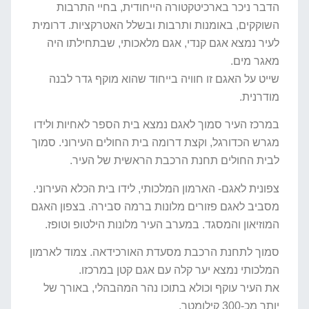
הדבר ניכר בארכיטקטורה הייחודית, בחיי התרבות
השוקקים, באומנות ותרבות ובשלל האטרקציות. דרומית
לעיר נמצא אגם קנדי, אגם מלאכותי, שבתחילתו היה
מאגר מים.
שייט על האגם זו חוויה בייחוד שהוא מוקף גדר לבנה
מודרנית.
במרכז העיר סמוך לאגם נמצא בית הספר לאחיות ולידו
מגרש הכדורגל, וקצת דרומה בית החולים העירוני. סמוך
לבית החולים תחנת הרכבת הראשית של העיר.
צפונית לאגם- הארמון המלכותי, לידו בית הכלא העירוני.
מסביב לאגם פזורים מלונות ברמה סבירה. בצפון האגם
המוזיאון והמסגד. במערב העיר מלונות הילטופ וטופז.
סמוך לתחנת הרכבת מסעדת האורכידאה. צמוד לארמון
המלכותי נמצא יער קלה עם אגם קטן במרכזו.
את העיר עוקף וכולא בתוכו נהר המהבהלי, באורך של
יותר מכ-300 קילומטר.