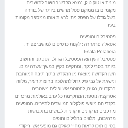
מונית או טוק טוק, נמצא מקדש החשוב לתושבים
מקומיים בו ממוקם פסל מרשים ביותר של בודהה.
בשל גודלו של הפסל ניתן לראות אותו ממספר מקומות
בעיר.
פסטיבלים ומופעים
אסאלה פראהרה : לקנות כרטיסים למושבי צפייה.
Esala Perahera
פסטיבל השן הוא הפסטיבל הגדול, הססגוני והחשוב
ביותר בסרי לנקה, ומתקיים בקיץ במשך עשרה ימים.
השן הקדושה מוצאת מן המקדש בתוך תיבה המוזהבת
ונישאת על גבי פיל גדול לתהלוכה בחוצות העיר, מלווה
ברקדנים, נגנים, להטוטני אש ופילים מעוטרים.
אטרקציה נוספת המתקיימת כל ערב באולמות מרכזיים
בקנדי הם מופעי פולקלור המיועדים לתיירים. המופעים
מורכבים מרקדנים ורקדניות לבושים בתלבושות
מרהיבות, ומלווים בחלילים ותופים.
בסיום תזכו לראות מחוץ לאולם גם מופעי אש, ריקודי