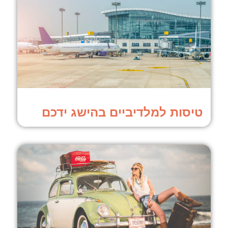
טיסות למלדיביים בהישג ידכם