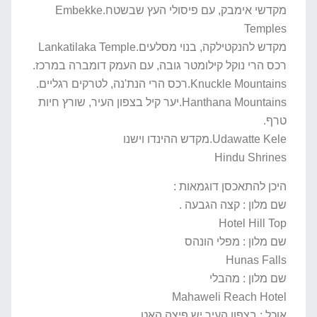
מקדשי אימבק, עם פיסולי העץ שבשטח.Embekke
Temples
מקדש להנקטילקה, בנוי מסלעים.Lankatilaka Temple
רכס הרי נוקל קילומטר גובה, עם העמק דומברה במרכז.
Knuckle Mountains.רכס הרי הנת'נה, לטרקים רגליים.
Hanthana Mountains.יער קיל בצפון העיר, שורץ חיות
טרף.
Udawatte Kele.מקדש ההינדו וישנו
Hindu Shrines
היכן להתאכסן דוגמאות :
שם מלון : קצה הגבעה .
Hotel Hill Top
שם מלון : מפלי הונהס
Hunas Falls
שם מלון : מהבלי
Mahaweli Reach Hotel
אוכל : בצפון העיר יש פיצה האט.