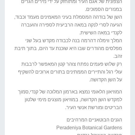
הצפונית של אגם העיר ומתוחזק על ידי נזירים הגרים
במנזרים הסמוכים.
השן של בודהה המסמלת בעיני המאמינים מעמד וכבוד,
הגיעה לסרי לנקה במאה הרביעית לספירה והועברה
לקנדי במאה השישית.
המלך ווימלה דהרמה בנה לכבודה מקדש בעל שני
מפלסים מהודרים שבו היא שוכנת עד היום, בתוך תיבת
זהב.
רק שלוש פעמים נפתח צוהר קטן המאפשר לרבבות
עולי רגל והתיירים הממתינים בתורים ארוכים להשקיף
על השן הקדושה.
המוזיאון הלאומי נמצא בארמון המלוכה של קנדי,סמוך
למקדש השן הקדושה, במוזיאון מוצגים מימי שלטון
הבריטים ומורשת אנשי העיר.
הגנים הבוטאניים המרהיבים
Peradeniya Botanical Gardens