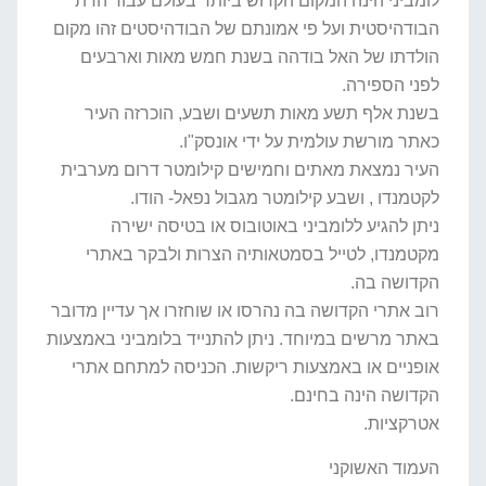
לומביני הינה המקום הקדוש ביותר בעולם עבור הדת
הבודהיסטית ועל פי אמונתם של הבודהיסטים זהו מקום
הולדתו של האל בודהה בשנת חמש מאות וארבעים
לפני הספירה.
בשנת אלף תשע מאות תשעים ושבע, הוכרזה העיר
כאתר מורשת עולמית על ידי אונסק"ו.
העיר נמצאת מאתים וחמישים קילומטר דרום מערבית
לקטמנדו , ושבע קילומטר מגבול נפאל- הודו.
ניתן להגיע ללומביני באוטובוס או בטיסה ישירה
מקטמנדו, לטייל בסמטאותיה הצרות ולבקר באתרי
הקדושה בה.
רוב אתרי הקדושה בה נהרסו או שוחזרו אך עדיין מדובר
באתר מרשים במיוחד. ניתן להתנייד בלומביני באמצעות
אופניים או באמצעות ריקשות. הכניסה למתחם אתרי
הקדושה הינה בחינם.
אטרקציות.
העמוד האשוקני