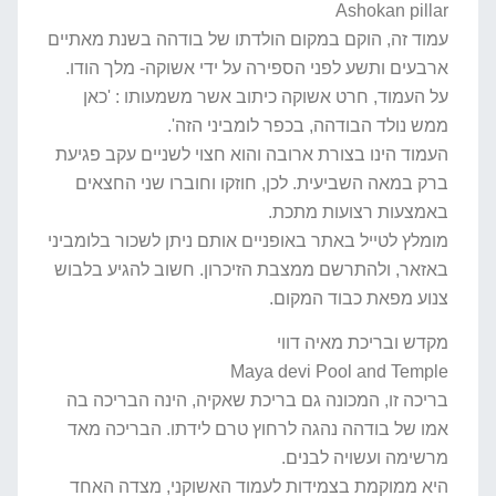
Ashokan pillar
עמוד זה, הוקם במקום הולדתו של בודהה בשנת מאתיים
ארבעים ותשע לפני הספירה על ידי אשוקה- מלך הודו.
על העמוד, חרט אשוקה כיתוב אשר משמעותו : 'כאן
ממש נולד הבודהה, בכפר לומביני הזה'.
העמוד הינו בצורת ארובה והוא חצוי לשניים עקב פגיעת
ברק במאה השביעית. לכן, חוזקו וחוברו שני החצאים
באמצעות רצועות מתכת.
מומלץ לטייל באתר באופניים אותם ניתן לשכור בלומביני
באזאר, ולהתרשם ממצבת הזיכרון. חשוב להגיע בלבוש
צנוע מפאת כבוד המקום.
מקדש ובריכת מאיה דווי
Maya devi Pool and Temple
בריכה זו, המכונה גם בריכת שאקיה, הינה הבריכה בה
אמו של בודהה נהגה לרחוץ טרם לידתו. הבריכה מאד
מרשימה ועשויה לבנים.
היא ממוקמת בצמידות לעמוד האשוקני, מצדה האחד