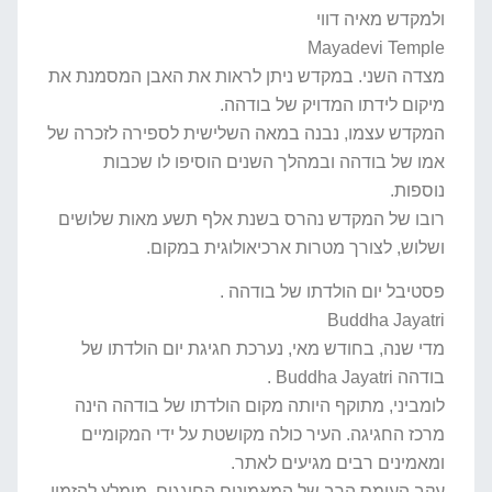
ולמקדש מאיה דווי
Mayadevi Temple
מצדה השני. במקדש ניתן לראות את האבן המסמנת את
מיקום לידתו המדויק של בודהה.
המקדש עצמו, נבנה במאה השלישית לספירה לזכרה של
אמו של בודהה ובמהלך השנים הוסיפו לו שכבות
נוספות.
רובו של המקדש נהרס בשנת אלף תשע מאות שלושים
ושלוש, לצורך מטרות ארכיאולוגית במקום.
פסטיבל יום הולדתו של בודהה .
Buddha Jayatri
מדי שנה, בחודש מאי, נערכת חגיגת יום הולדתו של
בודהה Buddha Jayatri .
לומביני, מתוקף היותה מקום הולדתו של בודהה הינה
מרכז החגיגה. העיר כולה מקושטת על ידי המקומיים
ומאמינים רבים מגיעים לאתר.
עקב העומס הרב של המאמינים החוגגים, מומלץ להזמין