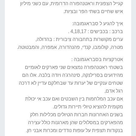
קגייל הצפונית וראטנהפורה הדרומית, עם כשני מיליון
איש שחיים בשתי הפר ובציות.
איך להגיע ל סבראגמובה:
ברכב : בכבישים : 4,18,17 .
ערים מקושרות בתחבורה ציבורית : בהדולה,
מטרה, קולומבו, קנדי, פהנהדורה, אמפרה, והמבטוטה.
אטרקציות בסבראגמובה :
בשטחי ראטנהפורה נמצאים שני פארקים לאומיים
מהידועים בסרילנקה, סינהרג'ה ויודה בלבה. אלו הם
שטחים ענקיים של יערות עד שבחלקם עדיין לא דרכה
רגל אדם,
אם עכב המלחמות בין השבטים ואם עכב אי יכולת
מקומית להוציא טיולי תיירות גדולים.
בשנים האחרונות חברות הטיולים מכלילות חלק
מהפארקים במסלולים שהן מארגנות כולל עצירה
בנקודות תצפית על עופות נודדים ומכרות אבני חן.