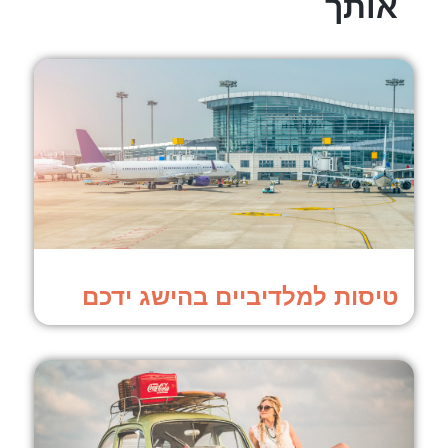
אותך
טיסות למלדיביים בהישג ידכם