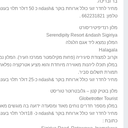
בר ובריכה.
מחיר לחדר זוגי כולל ארוחת בוקר &ndash כ 50 דולר תלוי בעונת השנה.
טלפון: 662231821 .
מלון רנדיפיטיריסורט
Serendipity Resort &ndash Sigiriya
המלון נמצא ליד אגם הלגלה
Halagala
וקרוב למצודת סיגיריה (פחות מקילומטר ממרכז העיר). המלון נמ
במלון תוכלו ליהנות מאווירה מיוחדת והוא מציע אטרקציה נפלאה 
תמורת תשלום סביר.
מחיר לחדר זוגי כולל ארוחת בוקר &ndash כ-25 דולר תלוי בעונת השנה.
מלון בוטיק קטן – גלובטרוטר טוריסט
Globetrotter Tourist
במלון מספר חדרים נוחים מאוד ומסעדה ידועה בה מוגשים מאכלי
מחיר לחדר זוגי כולל ארוחת בוקר &ndash כ- 18דולר תלוי בעונת השנה.
כתובת :