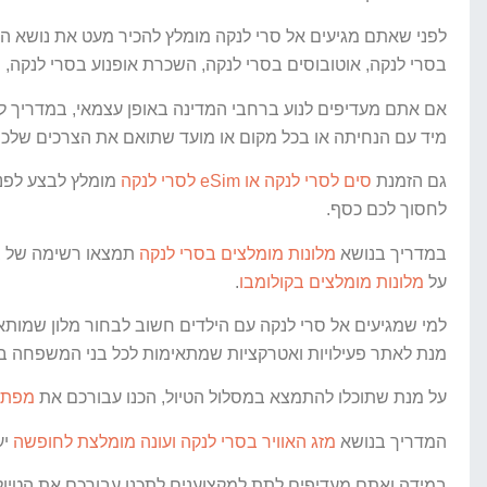
לפני שאתם מגיעים אל סרי לנקה מומלץ להכיר מעט את נושא ה
בסרי לנקה, אוטובוסים בסרי לנקה, השכרת אופנוע בסרי לנקה,
אם אתם מעדיפים לנוע ברחבי המדינה באופן עצמאי, במדריך ל
מיד עם הנחיתה או בכל מקום או מועד שתואם את הצרכים שלכם
גם הזמנת
סים לסרי לנקה או eSim לסרי לנקה
מומלץ לבצע לפני
לחסוך לכם כסף.
במדריך בנושא
מלונות מומלצים בסרי לנקה
תמצאו רשימה של בתי
על
מלונות מומלצים בקולומבו
.
למי שמגיעים אל סרי לנקה עם הילדים חשוב לבחור מלון שמות
מנת לאתר פעילויות ואטרקציות שמתאימות לכל בני המשפחה בכל
על מנת שתוכלו להתמצא במסלול הטיול, הכנו עבורכם את
מפת ס
המדריך בנושא
מזג האוויר בסרי לנקה ועונה מומלצת לחופשה
יע
במידה ואתם מעדיפים לתת למקצוענים לתכנן עבורכם את הטיול