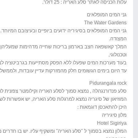
עלות הכניסה לאתר סלע האריה : 25 דולר.
גני המים המופלאים
The Water Gardens
גני המים המופלאים בסיגיריה ידועים ביופיים ובעיצובם המיוח
המצודה.
המלך קאשפאה חצב בארמון בריכות שחייה מדהימות שמעליהן הו
וטכנולוגי,
בעוד מערכות המים שפעלו ללא הפסק מסתייעות בגרביטציה לצורך
עד היום בימים הגשומים חלק מהמזרקות עדיין עובדות, ולממשלת
Pidurangala rock
סלע פנדורנגהלה , נמצא סמוך לסלע האריה וקילומטר צפונית לו,
המוזיאון של סיגריה נמצא למרגלות סלע האריה, יש אפשרות לשל
היכן להתאכסן דוגמאות :
מלון סיגיריה
Hotel Sigiriya
המלון נמצא בסמוך ל "סלע האריה" ומשקיף עליו. יש בו חדרים 