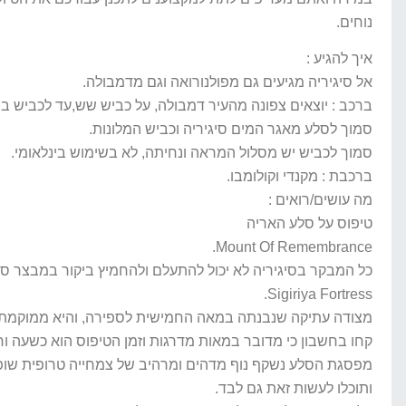
נוחים.
איך להגיע :
אל סיגיריה מגיעים גם מפולנורואה וגם מדמבולה.
ברכב : יוצאים צפונה מהעיר דמבולה, על כביש שש,עד לכביש בי
סמוך לסלע מאגר המים סיגיריה וכביש המלונות.
סמוך לכביש יש מסלול המראה ונחיתה, לא בשימוש בינלאומי.
ברכבת : מקנדי וקולומבו.
מה עושים/רואים :
טיפוס על סלע האריה
Mount Of Remembrance.
כל המבקר בסיגיריה לא יכול להתעלם ולהחמיץ ביקור במבצר סיג
Sigiriya Fortress.
מצודה עתיקה שנבנתה במאה החמישית לספירה, והיא ממוקמת על סלע צוק ענק בגובה של כ : 200 מטר שמכונה בפ
קחו בחשבון כי מדובר במאות מדרגות וזמן הטיפוס הוא כשעה וחצ
מפסגת הסלע נשקף נוף מדהים ומרהיב של צמחייה טרופית שופע
ותוכלו לעשות זאת גם לבד.