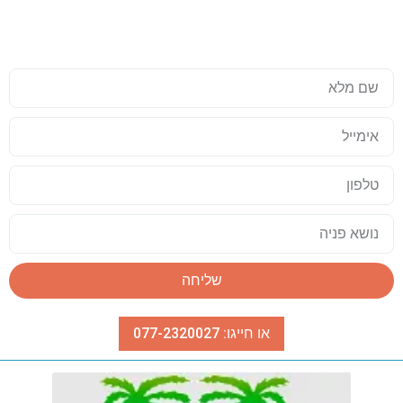
עד שאתם טסים לתאילנד, כדאי שזה
יהיה מושלם
שליחה
או חייגו: 077-2320027