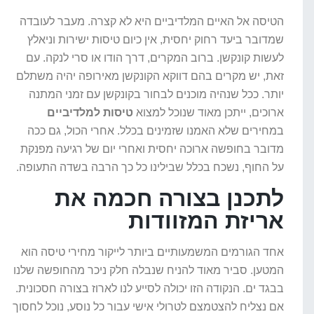
הטיסה אל האיים המלדיביים היא לא קצרה. מעבר לעובדה
שמדובר ביעד רחוק יחסית, אין כיום טיסות ישירות וניאלץ
לעשות קונקשן. ברוב המקרים, דרך הודו או סרי לנקה. עם
זאת, יש מקרים בהם דווקא הקונקשן מאירופה יהיה משתלם
יותר. ככל שנהיה מוכנים לבחור בקונקשן עם זמני המתנה
ארוכים, ייתכן מאוד שנוכל למצוא
טיסות למלדיביים
במחירים שלא האמנו שזמינים בכלל. אחרי הכול, גם ככה
מדובר בחופשה ארוכה יחסית ואחרי יום של רגיעה מפנקת
על החוף, נשכח בכלל שבילינו כל כך הרבה בשדה התעופה.
לתכנן בצורה חכמה את
אריזת המזוודות
אחד הגורמים המשמעותיים ביותר לייקור מחירי טיסה הוא
המטען. סביר מאוד להניח שנבלה חלק ניכר מהחופשה שלנו
בבגד ים. הנקודה הזו יכולה לסייע לנו לארוז בצורה חסכונית.
אם נצליח להצטמצם לטרולי אישי עבור כל נוסע, נוכל לחסוך