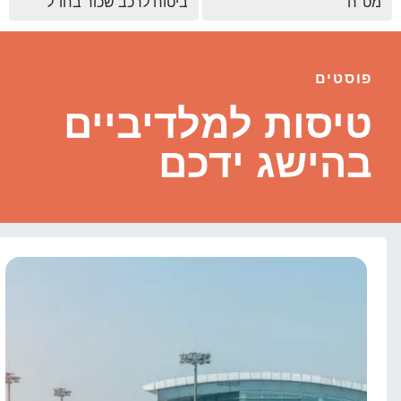
מט"ח
ביטוח לרכב שכור בחו"ל
פוסטים
טיסות למלדיביים
בהישג ידכם