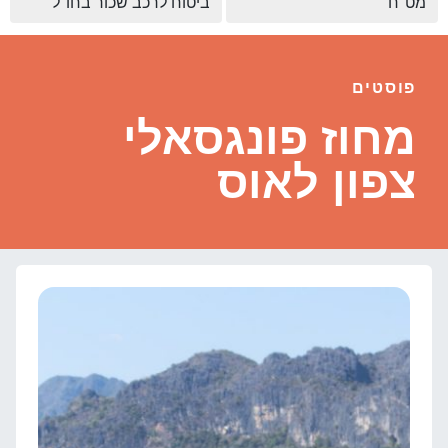
מט"ח
ביטוח לרכב שכור בחו"ל
פוסטים
מחוז פונגסאלי
צפון לאוס