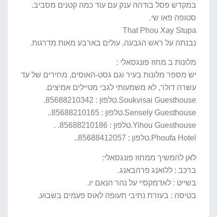
במקדש פסל בודהה ענק עם עוד כמה קטנים מסביב.
סטופה פאו שי.
That Phou Xay Stupa
נבנתה על ראש הגבעה, עולים בארבע מאות מדרגות.
מלונות ב מחוז פונגסאלי :
יש מספר מלונות בעיר וגם גסט-האוסים, מחירים של עד
עשרה דולר, לא משמעותי לגבי מטיילים אמיצים.
Soukvisai Guesthouse.טלפון : 85688210342.
Sensely Guesthouse.טלפון : 85688210165..
Yihou Guesthouse.טלפון : 85688210186. .
Phoufa Hotel.טלפון : 85688412057..
לאן להמשיך ממחוז פונגסאלי:
ברכב : ללואנג פרהבאנג.
בשייט : לאדמקסיי על נהר הנאם יו.
בטיסה : בעזרת נתיבי תעופה לאוס פעמים בשבוע.