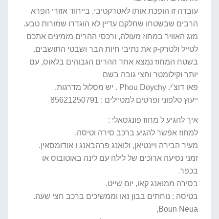
עובדה זו הופכת אותו לאטרקטיבי, בייחוד אזורי הפרא
הרבים שבשטחו שחלקם עדיין לא הוגדרו שמורות טבע.
מזג האוויר במחוז מעולה, ורכסי ההרים מזמינים אתכם
לטייל ולטרק-ק את נתיבי חיות הבר ושבטי התושבים.
בשטח המחוז נמצא אחד ההרים הגבוהים בלאוס, עם
יותר וקילומטר וחצי גובה בשם
פאו דוצ'י. Phou Doychy . יש מסלול מדרגות.
ייעוץ טלפוני ופרטים למטיילים : 85621250791
איך להגיע ל מחוז פונגסאלי :
למחוז אפשר להגיע ברכב סירה וטיסה.
מעיר הבירה ויינטיאן, ולואנג פרהבאנג ו אודומסאין.
זמני נסיעה ארוכים של לילה עם לינה באוטובוס או
בכפר.
בסירה ממואנג קאו, יום שייט.
בטיסה : נוחתים בבון נאו וממשיכים ברכב חצי שעה.
Boun Neua,