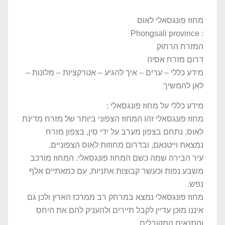
מחוז פונגסאלי לאוס
: Phongsali province
המזרח הרחוק
דרום מזרח אסיה
מידע כללי – ערים – איך להגיע – אטרקציות – מלונות –
לאן להמשיך
מידע כללי על מחוז פונגסאלי :
מחוז פונגסאלי זהו המחוז הצפוני ביותר של מזרח מדינת
לאוס, נתחם בצפון מערב על ידי סין, בצפון מזרח
נמצאת וייטנאם, ובדרום מחוזות לאוס הצפוניים.
עיר הבירה שמה כשם המחוז פונגסאלי. המחוז מורכב
משבע נפות וכעשר קבוצות אתניות, עם כמאתיים אלף
נפש.
מחוז פונגסאלי נמצא במרחק רב ממרכז הארץ ולכן גם
איננו מוכן עדיין לקבל תיירים ולהעניק להם את היחס
והתנאים המקובלים.